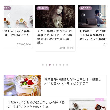
たの気持ち
夫の気持ち
夫の気持ち
と離婚したくない妻が
夫から離婚を切り出され
性格の不一致で離婚
ってはいけない７つの
無視される日々、でも離
くない妻が実践する
婚の決心がつかない復
婚したい夫の操縦術
縁...
2018-08-16
2018-
2018-11-04
専業主婦が離婚しない理由とは？離婚し
たいと言われた時はどうする？
旦那がなぜか離婚の話し合いから逃げる
のはなぜ？防ぐための５か条