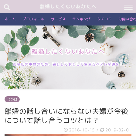
離婚したくないあなたへ
ホーム
プロフィール
サービス
ランキング
クチコミ
お問い合
離婚したくないあなたへ
あなたの幸せのため、妻として女として生きるベストな道を！
その他
離婚の話し合いにならない夫婦が今後
について話し合うコツとは？
2018-10-15
/
2019-02-01