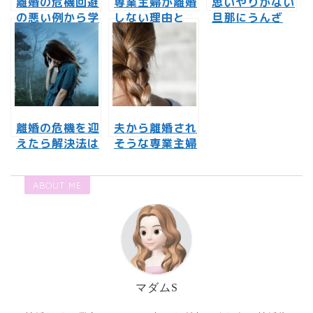
離婚の危機回避
専業主婦が離婚
思いやりがない
の悪い例から学
しない理由と
旦那にうんざ
ぶ本当の離婚回
は？離婚したい
り！やさしさの
避6つの方法
と言われた時は
かけらもない夫
どうする？
とは離婚しかな
い？
離婚の危機を迎
夫から離婚され
えたら解決法は
そうな専業主婦
ある？妻ができ
が離婚の危機に
る離婚回避の方
際してできるこ
ABOUT ME
法とは？
ととは？
マダムS