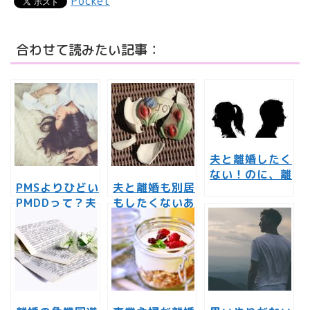
Pocket
合わせて読みたい記事：
夫と離婚したく
ない！のに、離
PMSよりひどい
夫と離婚も別居
婚しなくちゃい
PMDDって？夫
もしたくないあ
けない現状をさ
が離婚したくな
なたにとっての
あ、どうする？
るほどの症状を
3つの鉄則と
どうする？
は？