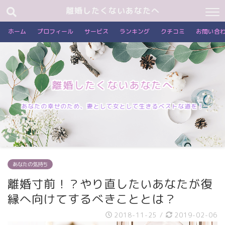
離婚したくないあなたへ
ホーム
プロフィール
サービス
ランキング
クチコミ
お問い合
離婚したくないあなたへ
あなたの幸せのため、妻として女として生きるベストな道を！
あなたの気持ち
離婚寸前！？やり直したいあなたが復
縁へ向けてするべきこととは？
2018-11-25
/
2019-02-06