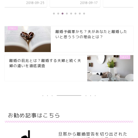
2018-09-25
2018-09-17
2018-
離婚予備軍かも？夫があなたと離婚した
いと思う５つの理由とは？
離婚の前兆とは？離婚する夫婦と続く夫
婦の違いを徹底調査
お勧め記事はこちら
旦那から離婚宣告を切り出された