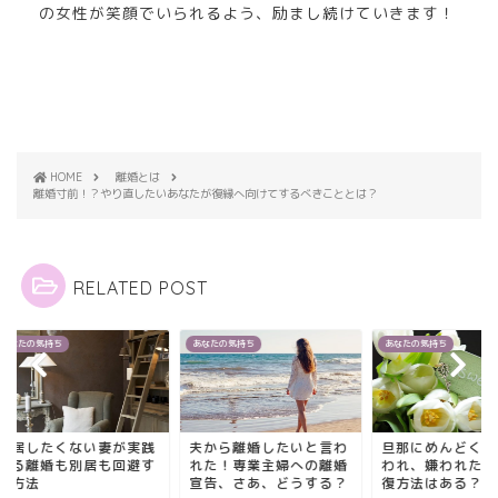
の女性が笑顔でいられるよう、励まし続けていきます！
HOME
離婚とは
離婚寸前！？やり直したいあなたが復縁へ向けてするべきこととは？
RELATED POST
たの気持ち
あなたの気持ち
あなたの気持ち
居したくない妻が実践
夫から離婚したいと言わ
旦那にめんどくさい
る離婚も別居も回避す
れた！専業主婦への離婚
われ、嫌われたとき
方法
宣告、さあ、どうする？
復方法はある？