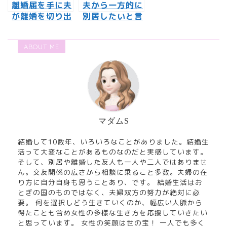
離婚届を手に夫
夫から一方的に
が離婚を切り出
別居したいと言
してきた！復縁
われた！このま
の可能性は？
ま離婚すること
ABOUT ME
になる？
マダムS
結婚して10数年、いろいろなことがありました。結婚生
活って大変なことがあるものなのだと実感しています。
そして、別居や離婚した友人も一人や二人ではありませ
ん。交友関係の広さから相談に乗ること多数。夫婦の在
り方に自分自身も思うことあり、です。 結婚生活はお
とぎの国のものではなく、夫婦双方の努力が絶対に必
要。 何を選択しどう生きていくのか、幅広い人脈から
得たことも含め女性の多様な生き方を応援していきたい
と思っています。 女性の笑顔は世の宝！ 一人でも多く