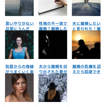
思いやりがない
性格の不一致で
夫に離婚したい
旦那にうんざ
離婚？離婚した
と言われた！離
り！やさしさの
くないのに離婚
婚話からの復縁
かけらもない夫
を切り出された
はどうしたらで
とは離婚しかな
妻へ
きる？
い？
別居からの復縁
夫から離婚を切
離婚の危機を迎
がうまくいく条
り出された妻が
えたら回避でき
件とは？離婚話
復縁をするため
る？話し合いの
からの復縁も夢
に何が必要な
コツに気をつけ
じゃない！
の？
て！