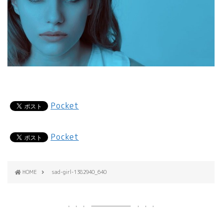
Pocket
Pocket
HOME
sad-girl-1382940_640